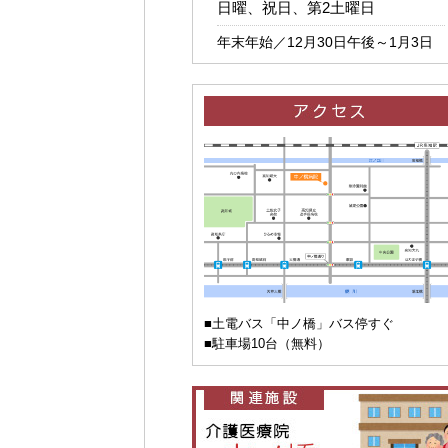
日曜、祝日、第2土曜日
年末年始／12月30日午後～1月3日
■土電バス「中ノ橋」バス停すぐ
■駐車場10台（無料）