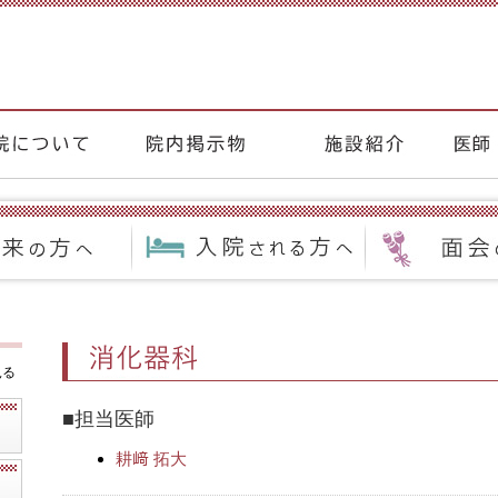
見る
■担当医師
耕﨑 拓大